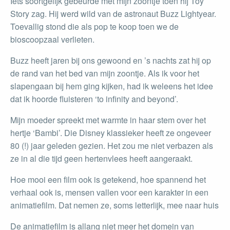
Iets soortgelijk gebeurde met mijn zoontje toen hij Toy
Story zag. Hij werd wild van de astronaut Buzz Lightyear.
Toevallig stond die als pop te koop toen we de
bioscoopzaal verlieten.
Buzz heeft jaren bij ons gewoond en ’s nachts zat hij op
de rand van het bed van mijn zoontje. Als ik voor het
slapengaan bij hem ging kijken, had ik weleens het idee
dat ik hoorde fluisteren ‘to infinity and beyond’.
Mijn moeder spreekt met warmte in haar stem over het
hertje ‘Bambi’. Die Disney klassieker heeft ze ongeveer
80 (!) jaar geleden gezien. Het zou me niet verbazen als
ze in al die tijd geen hertenvlees heeft aangeraakt.
Hoe mooi een film ook is getekend, hoe spannend het
verhaal ook is, mensen vallen voor een karakter in een
animatiefilm. Dat nemen ze, soms letterlijk, mee naar huis
De animatiefilm is allang niet meer het domein van