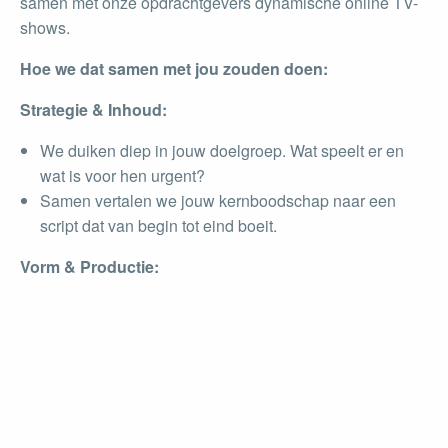
samen met onze opdrachtgevers dynamische online TV-
shows.
Hoe we dat samen met jou zouden doen:
Strategie & Inhoud:
We duiken diep in jouw doelgroep. Wat speelt er en
wat is voor hen urgent?
Samen vertalen we jouw kernboodschap naar een
script dat van begin tot eind boeit.
Vorm & Productie:
We kiezen een format dat de inhoud versterkt: een
levendige talkshow, een interactieve Q&A, een
praktische demo of zelfs een spelshow.
Met een professionele host, strakke bumpers en
video’s zorgen we voor een energieke flow die de
aandacht vasthoudt.